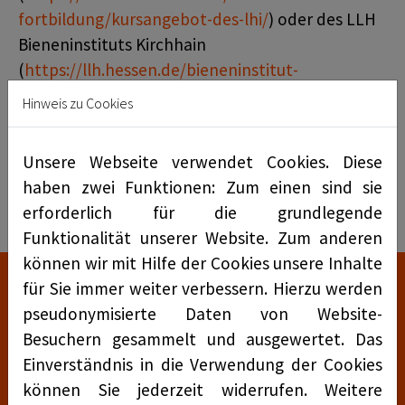
fortbildung/kursangebot-des-lhi/
) oder des LLH
Bieneninstituts Kirchhain
(
https://llh.hessen.de/bieneninstitut-
kirchhain/bik/seminare-lehrgaenge/
).
Hinweis zu Cookies
Wenn du hierzu Fragen hast, sprich unsere
Unsere Webseite verwendet Cookies. Diese
Imkerberater an.
haben zwei Funktionen: Zum einen sind sie
erforderlich für die grundlegende
Funktionalität unserer Website. Zum anderen
können wir mit Hilfe der Cookies unsere Inhalte
für Sie immer weiter verbessern. Hierzu werden
"Völker sollten nur mit
pseudonymisierte Daten von Website-
Gesundheitsbescheinigung gekauft oder verkauft
Besuchern gesammelt und ausgewertet. Das
werden. Die Ausstellung einer
Einverständnis in die Verwendung der Cookies
Gesundheitsbescheinigung beantragt der
können Sie jederzeit widerrufen. Weitere
Verkäufer entweder direkt beim BSV oder beim